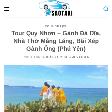
Skip
to
content
TOUR DU LỊCH
Tour Quy Nhơn – Gành Đá Dĩa,
Nhà Thờ Mằng Lăng, Bãi Xép
Gành Ông (Phú Yên)
POSTED ON
14 THÁNG 1, 2023
BY
ADV HUYEN