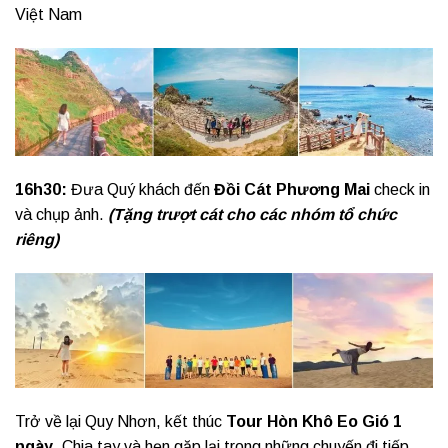
Việt Nam
16h30:
Đưa Quý khách đến
Đồi Cát Phương Mai
check in
và chụp ảnh.
(Tặng trượt cát cho các nhóm tổ chức
riêng)
Trở về lại Quy Nhơn, kết thúc
Tour Hòn Khô Eo Gió 1
ngày
. Chia tay và hẹn gặp lại trong những chuyến đi tiếp